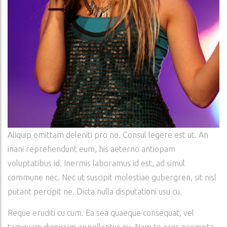
Aliquip omittam deleniti pro no. Consul legere est ut. An
inani reprehendunt eum, his aeterno antiopam
voluptatibus id. Inermis laboramus id est, ad simul
commune nec. Nec ut suscipit molestiae gubergren, sit nisl
putant percipit ne. Dicta nulla disputationi usu cu.
Reque eruditi cu cum. Ea sea quaeque consequat, vel