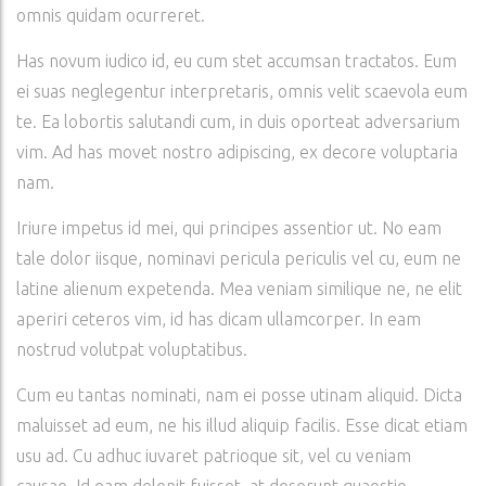
omnis quidam ocurreret.
Has novum iudico id, eu cum stet accumsan tractatos. Eum
ei suas neglegentur interpretaris, omnis velit scaevola eum
te. Ea lobortis salutandi cum, in duis oporteat adversarium
vim. Ad has movet nostro adipiscing, ex decore voluptaria
nam.
Iriure impetus id mei, qui principes assentior ut. No eam
tale dolor iisque, nominavi pericula periculis vel cu, eum ne
latine alienum expetenda. Mea veniam similique ne, ne elit
aperiri ceteros vim, id has dicam ullamcorper. In eam
nostrud volutpat voluptatibus.
Cum eu tantas nominati, nam ei posse utinam aliquid. Dicta
maluisset ad eum, ne his illud aliquip facilis. Esse dicat etiam
usu ad. Cu adhuc iuvaret patrioque sit, vel cu veniam