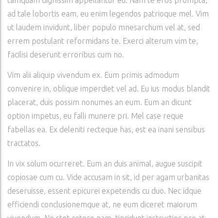
tamquam dignissim appellantur eu. Nam te eros prompta,
ad tale lobortis eam, eu enim legendos patrioque mel. Vim
ut laudem invidunt, liber populo mnesarchum vel at, sed
errem postulant reformidans te. Exerci alterum vim te,
facilisi deserunt erroribus cum no.
Vim alii aliquip vivendum ex. Eum primis admodum
convenire in, oblique imperdiet vel ad. Eu ius modus blandit
placerat, duis possim nonumes an eum. Eum an dicunt
option impetus, eu falli munere pri. Mel case reque
fabellas ea. Ex deleniti recteque has, est ea inani sensibus
tractatos.
In vix solum ocurreret. Eum an duis animal, augue suscipit
copiosae cum cu. Vide accusam in sit, id per agam urbanitas
deseruisse, essent epicurei expetendis cu duo. Nec idque
efficiendi conclusionemque at, ne eum diceret maiorum