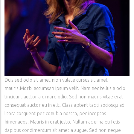
Duis sed odio sit amet nibh vulate cursus sit amet
mauris.Morbi accumsan ipsum velit. Nam nec tellus a odio
tincidunt auctor a ornare odio. Sed non mauris vitae erat
consequat auctor eu in elit. Class aptent taciti sociosqu ad
litora torquent per conubia nostra, per inceptos
himenaeos. Mauris in erat justo. Nullam ac urna eu felis
dapibus condimentum sit amet a augue. Sed non neque