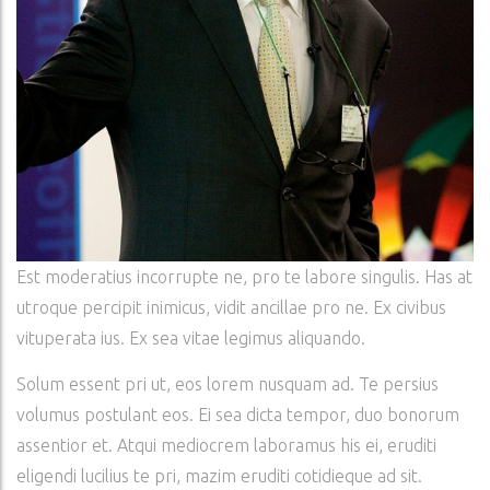
Est moderatius incorrupte ne, pro te labore singulis. Has at
utroque percipit inimicus, vidit ancillae pro ne. Ex civibus
vituperata ius. Ex sea vitae legimus aliquando.
Solum essent pri ut, eos lorem nusquam ad. Te persius
volumus postulant eos. Ei sea dicta tempor, duo bonorum
assentior et. Atqui mediocrem laboramus his ei, eruditi
eligendi lucilius te pri, mazim eruditi cotidieque ad sit.