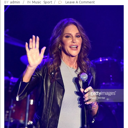
BY
Admin
/
IN
Music
Sport
/
Leave A Comment