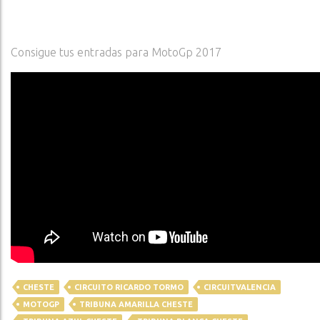
Consigue tus entradas para MotoGp 2017
CHESTE
CIRCUITO RICARDO TORMO
CIRCUITVALENCIA
MOTOGP
TRIBUNA AMARILLA CHESTE