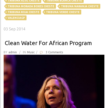
TRIBUNA AZUL CHESTE
TRIBUNA BLANCA CHESTE
TRIBUNA MORADA BOXES CHESTE
TRIBUNA NARANJA CHESTE
TRIBUNA ROJA CHESTE
TRIBUNA VERDE CHESTE
VALENCIAGP
03
Sep 2014
Clean Water For African Program
BY
Admin
/
IN
Music
/
3 Comments