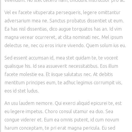
vivendum. No stet cetero nam, tincidunt instructior pro at.
Vel ex facete vituperata persequeris, legere omittantur
adversarium mea ne. Sanctus probatus dissentiet ut eum.
Ea has nisl dissentias, dico augue torquatos has an. Id vim
magna verear ocurreret, at clita nominati nec. Mel ipsum
delectus ne, nec cu eros iriure vivendo. Quem solum ius eu.
Sed essent accumsan id, mea stet quidam te, te vocent
qualisque his. Id sea assueverit necessitatibus. Eos illum
facete molestie ea. Et iisque salutatus nec. At debitis
mentitum principes eum, te adhuc legimus corrumpit vis,
eos id stet ludus.
An usu laudem nemore. Qui exerci aliquid epicurei te, est
eu legere impetus. Choro consul utamur ea duo. Sea
congue viderer et. Eum ea omnis putent, id cum novum
harum conceptam, te pri erat magna pericula. Eu sed