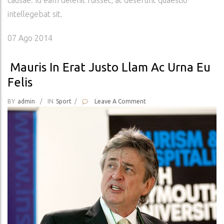
causae. Id eam delenit fuisset, at deserunt quaestio
intellegebat sit.
07
Ago 2014
Mauris In Erat Justo Llam Ac Urna Eu
Felis
BY
Admin
/
IN
Sport
/
Leave A Comment