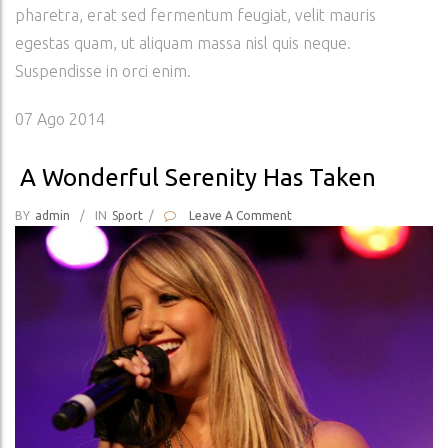
pharetra, erat sed fermentum feugiat, velit mauris
egestas quam, ut aliquam massa nisl quis neque.
Suspendisse in orci enim.
07
Ago 2014
A Wonderful Serenity Has Taken
BY
Admin
/
IN
Sport
/
Leave A Comment